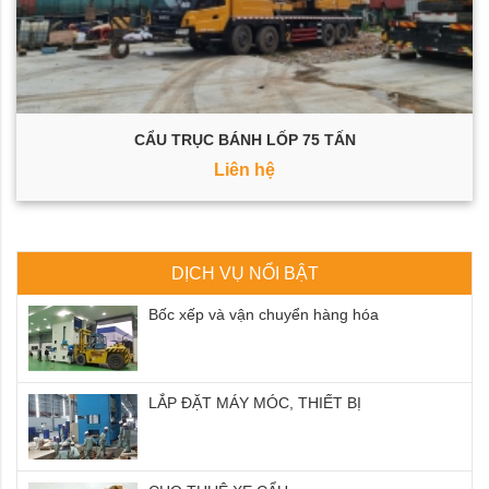
CẨU TRỤC BÁNH LỐP 75 TẤN
Liên hệ
DỊCH VỤ NỔI BẬT
Bốc xếp và vận chuyển hàng hóa
LẮP ĐẶT MÁY MÓC, THIẾT BỊ