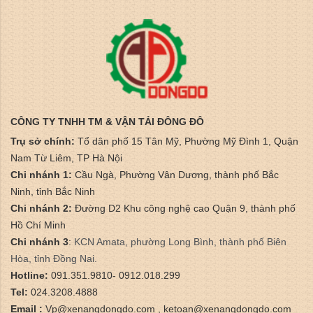
CÔNG TY TNHH TM & VẬN TẢI ĐÔNG ĐÔ
Trụ sở chính:
Tổ dân phố 15 Tân Mỹ, Phường Mỹ Đình 1, Quận
Nam Từ Liêm, TP Hà Nội
Chi nhánh 1:
Cầu Ngà, Phường Vân Dương, thành phố Bắc
Ninh, tỉnh Bắc Ninh
Chi nhánh 2:
Đường D2 Khu công nghệ cao Quận 9, thành phố
Hồ Chí Minh
Chi nhánh 3
:
​KCN Amata, phường Long Bình, thành phố Biên
Hòa, tỉnh Đồng Nai.
Hotline:
091.351.9810- 0912.018.299
Tel:
024.3208.4888
Email :
Vp@xenangdongdo.com , ketoan@xenangdongdo.com