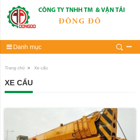
Danh mục
Trang chủ
Xe cẩu
XE CẨU